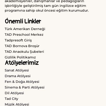
akademisyenler, danışmanlar ve pedagogların
işbirliğiyle geliştirilmiş tam gün ingilizce eğitim
programına sahip okul öncesi eğitim kurumudur.
Önemli Linkler
Türk Amerikan Derneği
TAD Preschool Merkez
Tadpresoft Giriş
TAD Bornova Broşür
TAD Anaokulu Şubeleri
Gizlilik Politikamız
Atölyelerimiz
Sanat Atölyesi
Drama Atölyesi
Fen & Doğa Atölyesi
Sinema & Parti Atölyesi
Dil Atölyesi
Tad City
Müzik Atölyesi