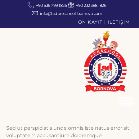
+90 536 799 1826
+90 232 388 1826
info@tadpreschool-bornova.com
ÖN KAYIT
|
İLETİŞİM
Sed ut perspiciatis unde omnis iste natus error sit
voluptatem accusantium doloremque