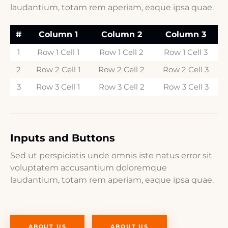
laudantium, totam rem aperiam, eaque ipsa quae.
#
Column 1
Column 2
Column 3
1
Row 1 Cell 1
Row 1 Cell 2
Row 1 Cell 3
2
Row 2 Cell 1
Row 2 Cell 2
Row 2 Cell 3
3
Row 3 Cell 1
Row 3 Cell 2
Row 3 Cell 3
Inputs and Buttons
Sed ut perspiciatis unde omnis iste natus error sit
voluptatem accusantium doloremque
laudantium, totam rem aperiam, eaque ipsa quae.
ABOUT US
ABOUT US