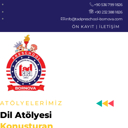
+90 536 799 1826
+90 232 388 1826
info@tadpreschool-bornova.com
ÖN KAYIT
|
İLETİŞİM
ATÖLYELERİMİZ
Dil Atölyesi
Konuşturan