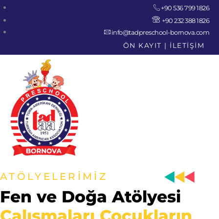
+90 536 799 1826
+90 232 388 1826
info@tadpreschool-bornova.com
ÖN KAYIT
|
İLETİŞİM
ATÖLYELERİMİZ
Fen ve Doğa Atölyesi
Çalışmaları Çocukların